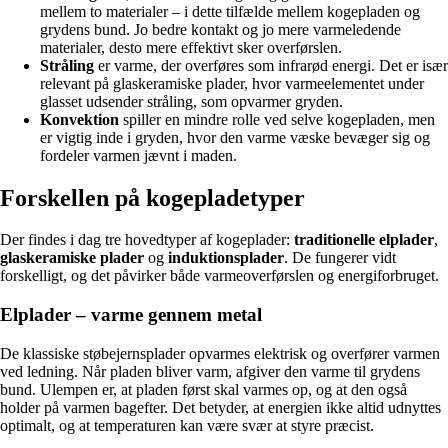
mellem to materialer – i dette tilfælde mellem kogepladen og
grydens bund. Jo bedre kontakt og jo mere varmeledende
materialer, desto mere effektivt sker overførslen.
Stråling
er varme, der overføres som infrarød energi. Det er især
relevant på glaskeramiske plader, hvor varmeelementet under
glasset udsender stråling, som opvarmer gryden.
Konvektion
spiller en mindre rolle ved selve kogepladen, men
er vigtig inde i gryden, hvor den varme væske bevæger sig og
fordeler varmen jævnt i maden.
Forskellen på kogepladetyper
Der findes i dag tre hovedtyper af kogeplader:
traditionelle elplader
,
glaskeramiske plader
og
induktionsplader
. De fungerer vidt
forskelligt, og det påvirker både varmeoverførslen og energiforbruget.
Elplader – varme gennem metal
De klassiske støbejernsplader opvarmes elektrisk og overfører varmen
ved ledning. Når pladen bliver varm, afgiver den varme til grydens
bund. Ulempen er, at pladen først skal varmes op, og at den også
holder på varmen bagefter. Det betyder, at energien ikke altid udnyttes
optimalt, og at temperaturen kan være svær at styre præcist.