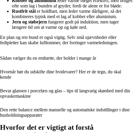
Kobber og aluminium
leder varme meget effektivt, men bruges
ofte som lag i bunden af gryder, fordi de alene er for bløde.
Rustfrit stål
er holdbart, men leder varme dårligere, så det
kombineres typisk med et lag af kobber eller aluminium.
Jern og støbejern
fungerer godt på induktion, men tager
længere tid om at varme op og køle ned.
En plan og ren bund er også vigtig. Selv små ujævnheder eller
fedtpletter kan skabe luftlommer, der forringer varmeledningen.
Sådan vælger du en emhætte, der holder i mange år
Hvornår bør du udskifte dine hvidevarer? Her er de tegn, du skal
kende
Bevar glansen i porcelæn og glas – tips til langvarig skønhed med din
opvaskemaskine
Den rette balance mellem manuelle og automatiske indstillinger i dine
husholdningsapparater
Hvorfor det er vigtigt at forstå