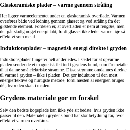
Glaskeramiske plader – varme gennem stråling
Her ligger varmeelementet under en glaskeramisk overflade. Varmen
overføres både ved ledning gennem glasset og ved stråling fra det
glødende element. Fordelen er, at overfladen er nem at rengøre, men
der går stadig noget energi tabt, fordi glasset ikke leder varme lige så
effektivt som metal.
Induktionsplader – magnetisk energi direkte i gryden
Induktionsplader fungerer helt anderledes. I stedet for at opvarme
pladen sender de et magnetisk felt ind i grydens bund, som får metallet
til at danne små elektriske strømme. Disse strømme omdannes direkte
til varme i gryden – ikke i pladen. Det gør induktion til den mest
energieffektive og hurtigste metode, fordi næsten al energien bruges
dér, hvor den skal: i maden.
Grydens materiale gør en forskel
Selv den bedste kogeplade kan ikke yde sit bedste, hvis gryden ikke
passer til den. Materialet i grydens bund har stor betydning for, hvor
effektivt varmen overføres.