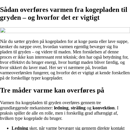
Sådan overføres varmen fra kogepladen til
gryden – og hvorfor det er vigtigt
Når du sætter gryden på kogepladen for at koge pasta eller lave suppe,
tænker du næppe over, hvordan varmen egentlig bevæger sig fra
pladen til gryden – og videre til maden. Men forståelsen af denne
proces er ikke kun interessant rent teknisk; den har også betydning for,
hvor effektivt du bruger energi, hvor hurtigt maden bliver færdig, og
hvor sikkert du laver mad. Her ser vi nærmere på, hvordan
varmeoverførslen fungerer, og hvorfor det er vigtigt at kende forskellen
på de forskellige typer kogeplader.
Tre måder varme kan overføres på
Varmen fra kogepladen til gryden overføres gennem tre
grundlæggende mekanismer:
ledning
,
stråling
og
konvektion
. I
praksis spiller de alle en rolle, men i forskellig grad afhængigt af,
hvilken type kogeplade du bruger.
Ledning
sker, når varme bevæger sig gennem direkte kontakt