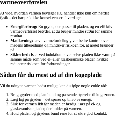
varmeoverførslen
At vide, hvordan varmen bevæger sig, handler ikke kun om nørdet
fysik – det har praktiske konsekvenser i hverdagen.
Energiforbrug:
En gryde, der passer til pladen, og en effektiv
varmeoverførsel betyder, at du bruger mindre strøm for samme
resultat.
Madlavning:
Jævn varmefordeling giver bedre kontrol over
madens tilberedning og mindsker risikoen for, at noget brænder
på.
Sikkerhed:
Især ved induktion bliver selve pladen ikke varm på
samme måde som ved el- eller glaskeramiske plader, hvilket
reducerer risikoen for forbrændinger.
Sådan får du mest ud af din kogeplade
Vil du udnytte varmen bedst muligt, kan du følge nogle enkle råd:
Brug gryder med plan bund og passende størrelse til kogezonen.
Læg låg på gryden – det sparer op til 30 % energi.
Sluk for varmen lidt før maden er færdig, især på el- og
glaskeramiske plader, der holder på varmen.
Hold pladen og grydens bund rene for at sikre god kontakt.