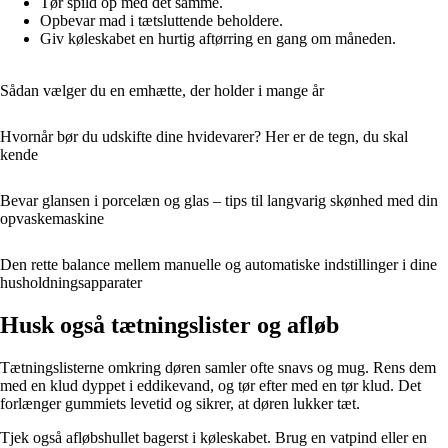
Tør spild op med det samme.
Opbevar mad i tætsluttende beholdere.
Giv køleskabet en hurtig aftørring en gang om måneden.
Sådan vælger du en emhætte, der holder i mange år
Hvornår bør du udskifte dine hvidevarer? Her er de tegn, du skal
kende
Bevar glansen i porcelæn og glas – tips til langvarig skønhed med din
opvaskemaskine
Den rette balance mellem manuelle og automatiske indstillinger i dine
husholdningsapparater
Husk også tætningslister og afløb
Tætningslisterne omkring døren samler ofte snavs og mug. Rens dem
med en klud dyppet i eddikevand, og tør efter med en tør klud. Det
forlænger gummiets levetid og sikrer, at døren lukker tæt.
Tjek også afløbshullet bagerst i køleskabet. Brug en vatpind eller en